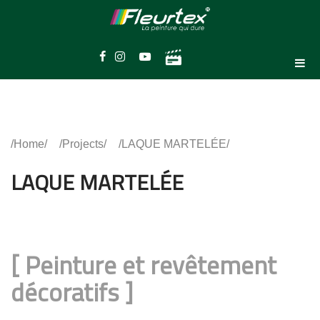
Home
Projects
LAQUE MARTELÉE
LAQUE MARTELÉE
[
Peinture et revêtement
décoratifs
]