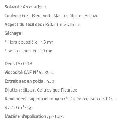
Solvant :
Aromatique
Couleur :
Gris, Bleu, Vert, Marron, Noir et Bronze
Aspect du feuil sec :
Brillant métallique
Séchage :
* Hors poussière : 15 mn
* sec au toucher : 30 mn
Densité :
0.98
Viscosité CAF N°4 :
35 s
Extrait sec en poids :
43%
Dilution :
diluant Cellulosique Fleurtex
Rendement superficiel moyen :
* Diluée à raison de 10% :
8 à 10 m ²/kg
Matériel d’application :
pistolet.