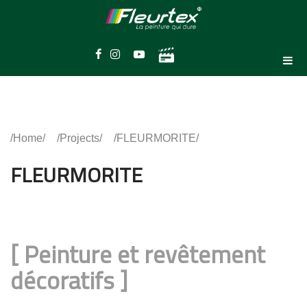
Home
Projects
FLEURMORITE
FLEURMORITE
[
Peinture et revêtement
décoratifs
]