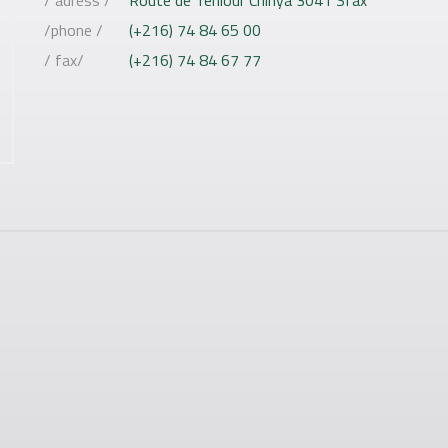
/ adress /
Route de Téniour Chihya 3041 Sfax
/phone /
(+216) 74 84 65 00
/ fax/
(+216) 74 84 67 77