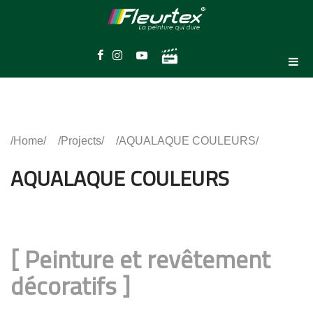
Home
Projects
AQUALAQUE COULEURS
AQUALAQUE COULEURS
[
Peinture et revêtement
décoratifs
]