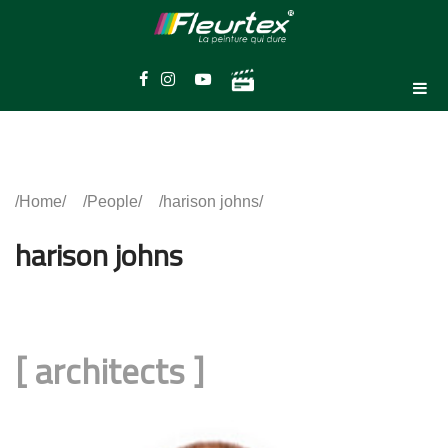
Home
People
harison johns
harison johns
[
architects
]