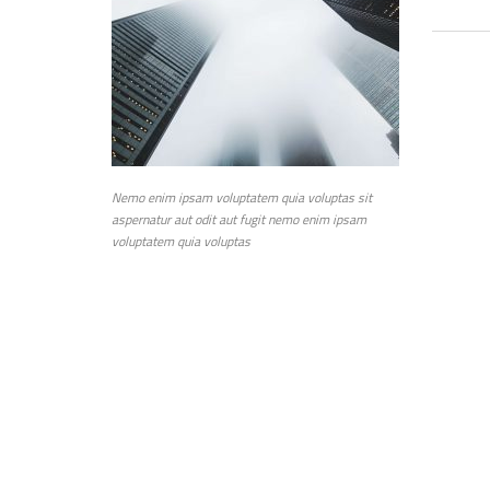
Nemo enim ipsam voluptatem quia voluptas sit
aspernatur aut odit aut fugit nemo enim ipsam
voluptatem quia voluptas