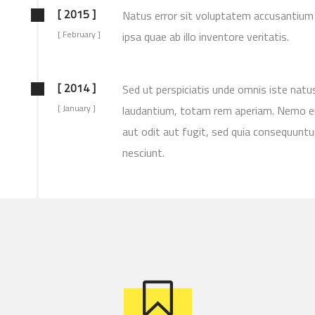
[ 2015 ]
Natus error sit voluptatem accusantium
[ February ]
ipsa quae ab illo inventore veritatis.
[ 2014 ]
Sed ut perspiciatis unde omnis iste nat
[ January ]
laudantium, totam rem aperiam. Nemo en
aut odit aut fugit, sed quia consequunt
nesciunt.