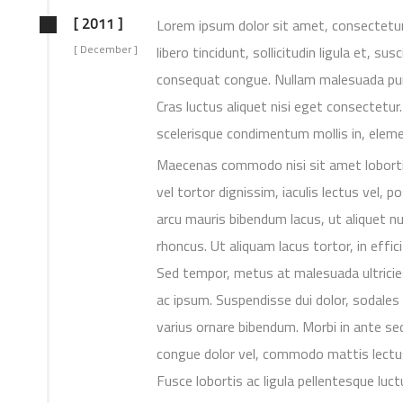
[ 2011 ]
Lorem ipsum dolor sit amet, consectetur a
[ December ]
libero tincidunt, sollicitudin ligula et, su
consequat congue. Nullam malesuada pur
Cras luctus aliquet nisi eget consectetur. 
scelerisque condimentum mollis in, eleme
Maecenas commodo nisi sit amet loborti
vel tortor dignissim, iaculis lectus vel, 
arcu mauris bibendum lacus, ut aliquet nu
rhoncus. Ut aliquam lacus tortor, in efficit
Sed tempor, metus at malesuada ultricie
ac ipsum. Suspendisse dui dolor, sodales 
varius ornare bibendum. Morbi in ante sed
congue dolor vel, commodo mattis lectus.
Fusce lobortis ac ligula pellentesque luc