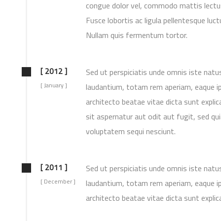
congue dolor vel, commodo mattis lectus.
Fusce lobortis ac ligula pellentesque luc
Nullam quis fermentum tortor.
[ 2012 ]
Sed ut perspiciatis unde omnis iste nat
[ January ]
laudantium, totam rem aperiam, eaque ips
architecto beatae vitae dicta sunt expl
sit aspernatur aut odit aut fugit, sed q
voluptatem sequi nesciunt.
[ 2011 ]
Sed ut perspiciatis unde omnis iste nat
[ December ]
laudantium, totam rem aperiam, eaque ips
architecto beatae vitae dicta sunt explic