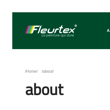
A
Home
about
about