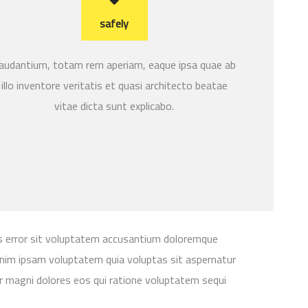
safely
audantium, totam rem aperiam, eaque ipsa quae ab
illo inventore veritatis et quasi architecto beatae
vitae dicta sunt explicabo.
us error sit voluptatem accusantium doloremque
im ipsam voluptatem quia voluptas sit aspernatur
ur magni dolores eos qui ratione voluptatem sequi