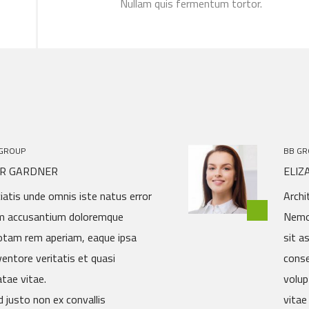
Nullam quis fermentum tortor.
 GROUP
BB GR
R GARDNER
ELI
iatis unde omnis iste natus error
Archi
em accusantium doloremque
Nemo
otam rem aperiam, eaque ipsa
sit a
nventore veritatis et quasi
conse
tae vitae.
volup
 justo non ex convallis
vitae