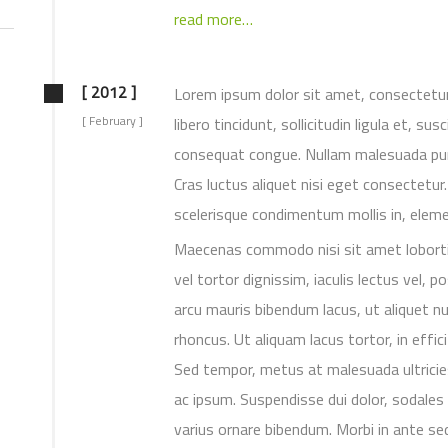
read more…
[ 2012 ]
Lorem ipsum dolor sit amet, consectetur a
[ February ]
libero tincidunt, sollicitudin ligula et, su
consequat congue. Nullam malesuada pur
Cras luctus aliquet nisi eget consectetur. 
scelerisque condimentum mollis in, eleme
Maecenas commodo nisi sit amet loborti
vel tortor dignissim, iaculis lectus vel, 
arcu mauris bibendum lacus, ut aliquet nu
rhoncus. Ut aliquam lacus tortor, in efficit
Sed tempor, metus at malesuada ultricie
ac ipsum. Suspendisse dui dolor, sodales 
varius ornare bibendum. Morbi in ante sed