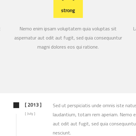
strong
t
Nemo enim ipsam voluptatem quia voluptas sit
L
,
aspernatur aut odit aut fugit, sed quia consequuntur
magni dolores eos qui ratione.
[ 2013 ]
Sed ut perspiciatis unde omnis iste nat
[ July ]
laudantium, totam rem aperiam. Nemo en
aut odit aut fugit, sed quia consequunt
nesciunt.