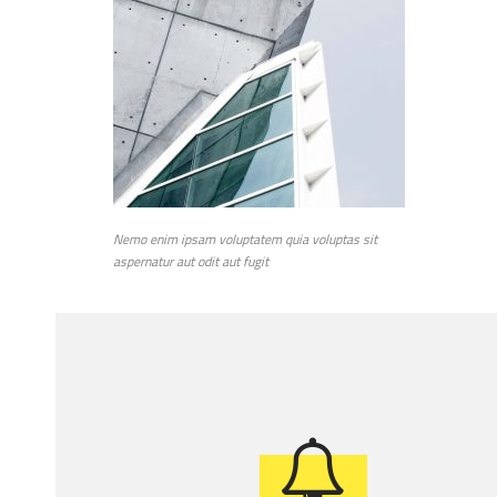
Nemo enim ipsam voluptatem quia voluptas sit
aspernatur aut odit aut fugit