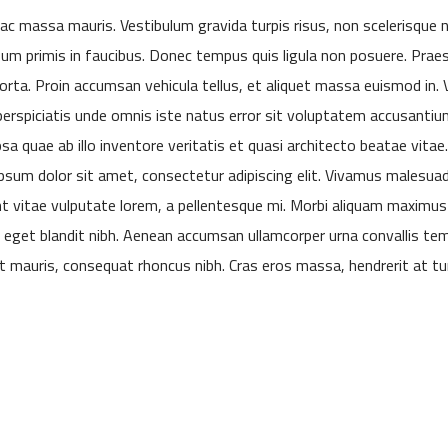
 ac massa mauris. Vestibulum gravida turpis risus, non scelerisque
sum primis in faucibus. Donec tempus quis ligula non posuere. Praes
orta. Proin accumsan vehicula tellus, et aliquet massa euismod in. 
perspiciatis unde omnis iste natus error sit voluptatem accusant
sa quae ab illo inventore veritatis et quasi architecto beatae vitae.
psum dolor sit amet, consectetur adipiscing elit. Vivamus malesua
t vitae vulputate lorem, a pellentesque mi. Morbi aliquam maximus e
 eget blandit nibh. Aenean accumsan ullamcorper urna convallis temp
nt mauris, consequat rhoncus nibh. Cras eros massa, hendrerit at t