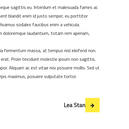
 neque sagittis eu. Interdum et malesuada fames ac
ent blandit enim id justo semper, eu porttitor
Vivamus sodales faucibus enim a vehicula.
ium doloremque laudantium, totam rem aperiam,
da fermentum massa, at tempus nisl eleifend non.
rat. Proin tincidunt molestie ipsum non sagittis.
or. Aliquam ac est vitae nisi posuere mollis. Sed ut
urpis maximus, posuere vulputate tortor.
Lea Stan