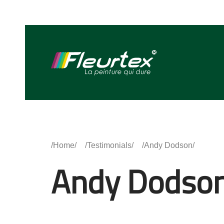
Home
Testimonials
Andy Dodson
Andy Dodso