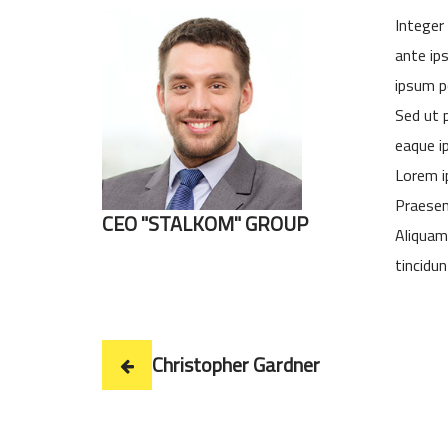
Integer
ante ip
ipsum p
Sed ut 
eaque ip
Lorem i
Praesen
CEO "STALKOM" GROUP
Aliquam
tincidu
Christopher Gardner