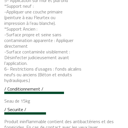
5- Application sur mur et plafond
*Support neuf :
-Appliquer une couche primaire
(peinture à eau Fleurtex ou
impression à l’eau blanche).
*Support Ancien :
-Surface propre et seine sans
contamination apparente : Appliquer
directement
-Surface contaminée visiblement :
Désinfecter judicieusement avant
l’application.
6- Restrictions d’usages : fonds alcalins
neufs ou anciens (Béton et enduits
hydrauliques.)
/ Conditionnement /
Seau de 15kg
/ Securite /
Produit ininflammable contient des antibactériens et des
fongicides. En cas de contact avec les yeux laver