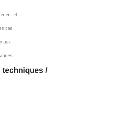
érieur et
les cas
x aux
rines.
s techniques /