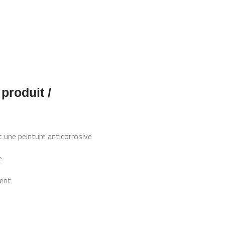
 produit /
 une peinture anticorrosive
e
gent