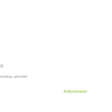
s
kg
 rouleau, pistolet
Anticorrosion