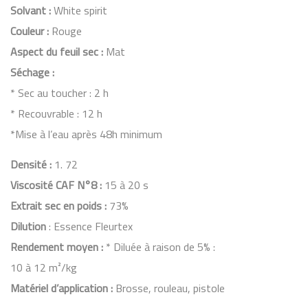
Solvant :
White spirit
Couleur :
Rouge
Aspect du feuil sec :
Mat
Séchage :
* Sec au toucher : 2 h
* Recouvrable : 12 h
*Mise à l’eau après 48h minimum
Densité :
1. 72
Viscosité CAF N°8 :
15 à 20 s
Extrait sec en poids :
73%
Dilution
: Essence Fleurtex
Rendement moyen :
* Diluée à raison de 5% :
10 à 12 m²/kg
Matériel d’application :
Brosse, rouleau, pistole