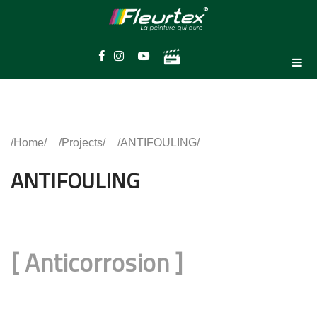
Home
Projects
ANTIFOULING
ANTIFOULING
[
Anticorrosion
]