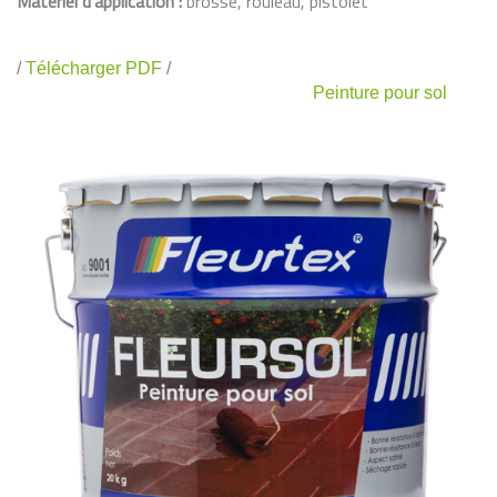
Matériel d’application :
brosse, rouleau, pistolet
/
Télécharger PDF
/
Peinture pour sol