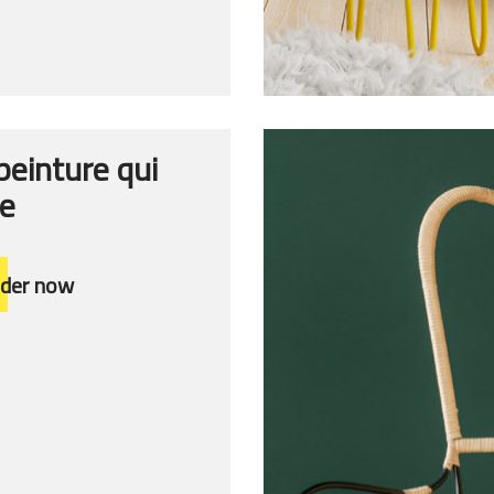
peinture qui
e
rder now