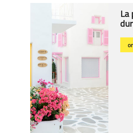
La 
dur
o