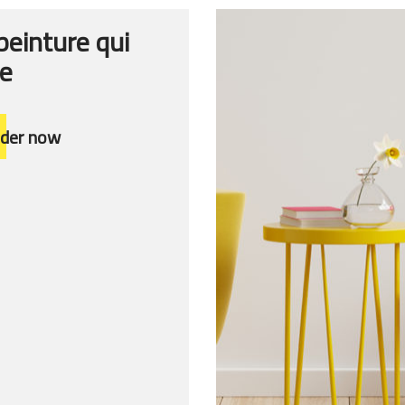
peinture qui
e
rder now