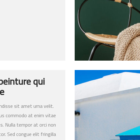
peinture qui
e
disse sit amet urna velit.
us commodo at enim vitae
is. Nulla tempor at orci non
or. Sed congue elit fringilla