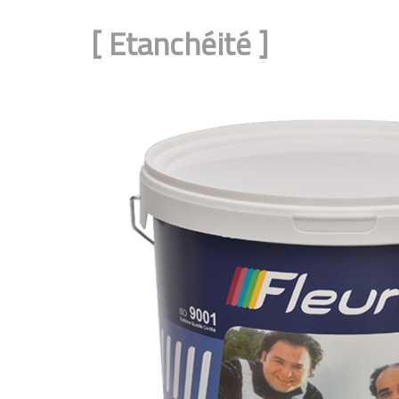
[
Etanchéité
]