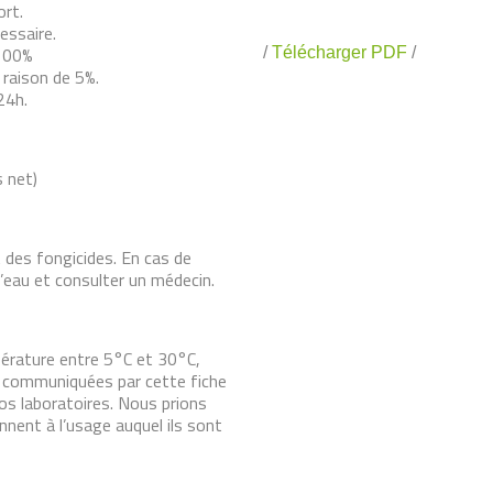
ort.
essaire.
 100%
/
Télécharger PDF
/
 raison de 5%.
24h.
s net)
 des fongicides. En cas de
’eau et consulter un médecin.
empérature entre 5°C et 30°C,
ns communiquées par cette fiche
nos laboratoires. Nous prions
nnent à l’usage auquel ils sont