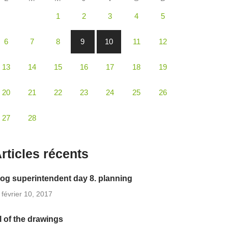
1
2
3
4
5
6
7
8
9
10
11
12
13
14
15
16
17
18
19
20
21
22
23
24
25
26
27
28
rticles récents
log superintendent day 8. planning
février 10, 2017
ll of the drawings