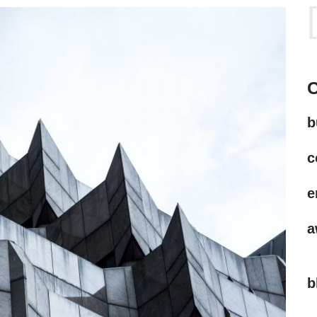
C
b
c
e
a