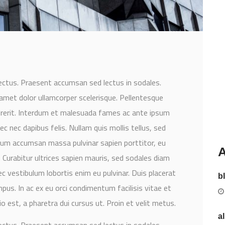
lectus. Praesent accumsan sed lectus in sodales.
amet dolor ullamcorper scelerisque. Pellentesque
ndrerit. Interdum et malesuada fames ac ante ipsum
ec nec dapibus felis. Nullam quis mollis tellus, sed
ulum accumsan massa pulvinar sapien porttitor, eu
A
s. Curabitur ultrices sapien mauris, sed sodales diam
c vestibulum lobortis enim eu pulvinar. Duis placerat
b
us. In ac ex eu orci condimentum facilisis vitae et
dio est, a pharetra dui cursus ut. Proin et velit metus.
a
lectus. Praesent accumsan sed lectus in sodales.