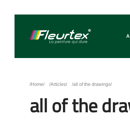
A
Home
Articles
all of the drawings
all of the dr