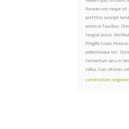
Aenean non neque sit 
porttitor suscipit he
primis in faucibus. Don
feugiat purus. Vestib
fringilla turpis rhoncu
pellentesque nec. Done
fermentum arcu in temp
tellus. Cras ultricies o
construction
,
engineer