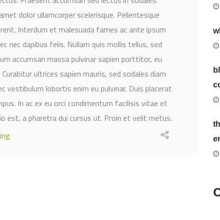
amet dolor ullamcorper scelerisque. Pellentesque
ndrerit. Interdum et malesuada fames ac ante ipsum
w
ec nec dapibus felis. Nullam quis mollis tellus, sed
ulum accumsan massa pulvinar sapien porttitor, eu
b
s. Curabitur ultrices sapien mauris, sed sodales diam
c
c vestibulum lobortis enim eu pulvinar. Duis placerat
us. In ac ex eu orci condimentum facilisis vitae et
dio est, a pharetra dui cursus ut. Proin et velit metus.
t
ing
e
C