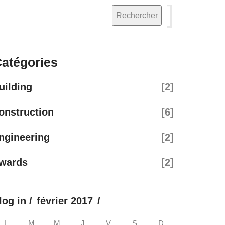
atégories
uilding
[2]
onstruction
[6]
ngineering
[2]
wards
[2]
février 2017
L
M
M
J
V
S
D