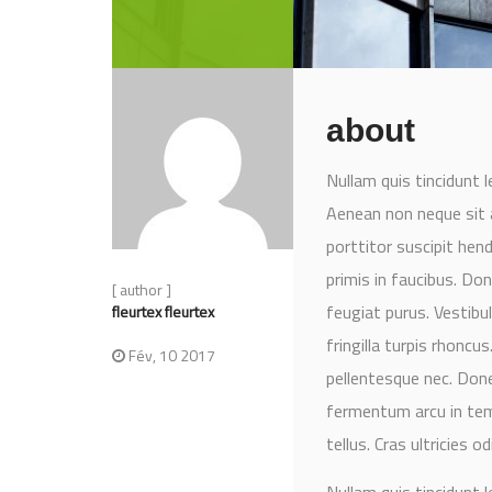
about
Nullam quis tincidunt 
Aenean non neque sit 
porttitor suscipit he
primis in faucibus. Don
[ author ]
feugiat purus. Vestib
fleurtex fleurtex
fringilla turpis rhoncu
Fév, 10 2017
pellentesque nec. Done
fermentum arcu in temp
tellus. Cras ultricies o
Nullam quis tincidunt 